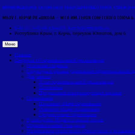
Перейти
МУНИЦИПАЛЬНОЕ БЮДЖЕТНОЕ ОБЩЕОБРАЗОВАТЕЛЬНОЕ УЧРЕЖДЕНИЕ 
к
МБОУ Г. КЕРЧИ РК «ШКОЛА — МТЛ ИМ. ГЕРОЯ СОВЕТСКОГО СОЮЗА Б.
содержимому
6-41-37, 3-41-06
school19_Kerch@crimeaedu.ru
Республика Крым, г. Керчь,
переулок Юннатов, дом 6
Меню
Главная
Сведения об образовательной организации
Основные сведения
Структура и органы управления образовательной о
Документы
Устав образовательной организации
Положения
Предписания контролирующих органов
Образование
Начальное общее образование
Основное общее образование
Среднее общее образование
Руководство. Педагогический состав
Образовательные стандарты
Материально-техническое обеспечение и оснащенно