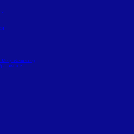
ся
ии
2026 учебный год
бразование