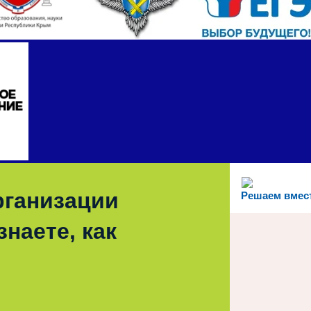
рганизации
Решаем вмес
наете, как