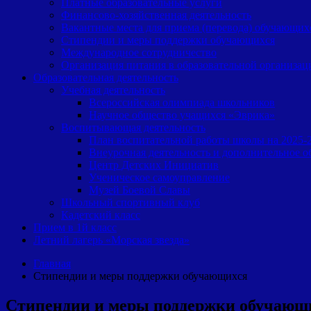
Платные образовательные услуги
Финансово-хозяйственная деятельность
Вакантные места для приема (перевода) обучающих
Cтипендии и меры поддержки обучающихся
Международное сотрудничество
Организация питания в образовательной организац
Образовательная деятельность
Учебная деятельность
Всероссийская олимпиада школьников
Научное общество учащихся «Эврика»
Воспитывающая деятельность
План воспитательной работы школы на 2025-
Внеурочная деятельность и дополнительное о
Центр Детских Инициатив
Ученическое самоуправление
Музей Боевой Славы
Школьный спортивный клуб
Кадетский класс
Прием в 1й класс
Летний лагерь «Морская звезда»
Главная
Cтипендии и меры поддержки обучающихся
Cтипендии и меры поддержки обучающ