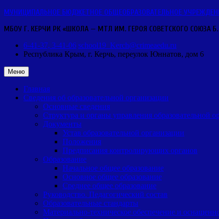
Перейти
МУНИЦИПАЛЬНОЕ БЮДЖЕТНОЕ ОБЩЕОБРАЗОВАТЕЛЬНОЕ УЧРЕЖДЕНИЕ 
к
МБОУ Г. КЕРЧИ РК «ШКОЛА — МТЛ ИМ. ГЕРОЯ СОВЕТСКОГО СОЮЗА Б.
содержимому
6-41-37, 3-41-06
school19_Kerch@crimeaedu.ru
Республика Крым, г. Керчь,
переулок Юннатов, дом 6
Меню
Главная
Сведения об образовательной организации
Основные сведения
Структура и органы управления образовательной о
Документы
Устав образовательной организации
Положения
Предписания контролирующих органов
Образование
Начальное общее образование
Основное общее образование
Среднее общее образование
Руководство. Педагогический состав
Образовательные стандарты
Материально-техническое обеспечение и оснащенно