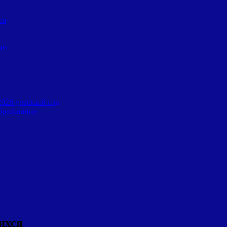
ся
ии
2026 учебный год
бразование
ихся