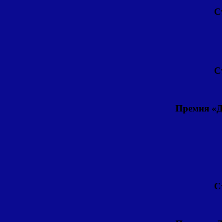
С
С
Премия «Д
С