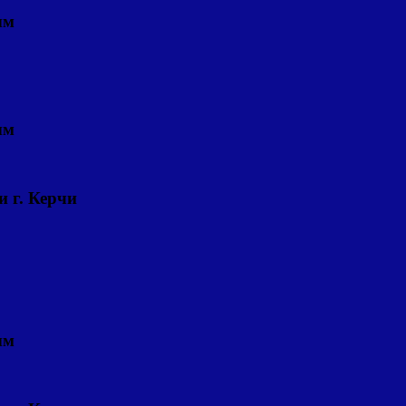
ым
ым
и г. Керчи
ым