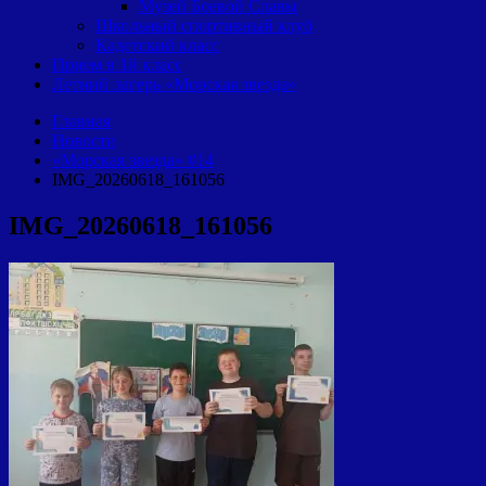
Музей Боевой Славы
Школьный спортивный клуб
Кадетский класс
Прием в 1й класс
Летний лагерь «Морская звезда»
Главная
Новости
«Морская звезда» #14
IMG_20260618_161056
IMG_20260618_161056