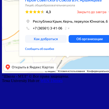
"Школа - МТЛ" © Все права защищены.
Тема University Hub от
WEN Themes
Прокрутить
вверх