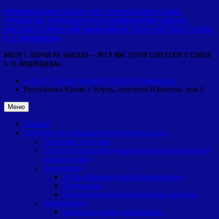
Перейти
МУНИЦИПАЛЬНОЕ БЮДЖЕТНОЕ ОБЩЕОБРАЗОВАТЕЛЬНОЕ
к
УЧРЕЖДЕНИЕ ГОРОДА КЕРЧИ РЕСПУБЛИКИ КРЫМ «ШКОЛА —
содержимому
МОРСКОЙ ТЕХНИЧЕСКИЙ ЛИЦЕЙ ИМЕНИ ГЕРОЯ СОВЕТСКОГО СОЮЗА
Б. Н. АРШИНЦЕВА»
МБОУ Г. КЕРЧИ РК «ШКОЛА — МТЛ ИМ. ГЕРОЯ СОВЕТСКОГО СОЮЗА
Б. Н. АРШИНЦЕВА»
6-41-37, 3-41-06
school19_Kerch@crimeaedu.ru
Республика Крым, г. Керчь,
переулок Юннатов, дом 6
Меню
Главная
Сведения об образовательной организации
Основные сведения
Структура и органы управления образовательной
организацией
Документы
Устав образовательной организации
Положения
Предписания контролирующих органов
Образование
Начальное общее образование