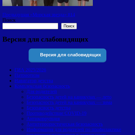
Навигация
Предыдущая
Предыдущая
«Морская звезда» #14
запись:
Поиск
по
Поиск
записям
Версия для слабовидящих
Версия для слабовидящих
ГИА 2025/2026
Патриотизм
Навигатор детства
Комплексная безопасность
Для родителей
Безопасность детей на каникулах — лето
Безопасность детей на каникулах — зима
Безопасность детства
Противодействие COVID-19
Антикоррупция
Антитеррористическая безопасность
Информация для родителей по профилактике
вовлечения подростков в деятельность