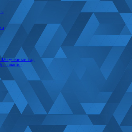
ся
ии
2026 учебный год
бразование