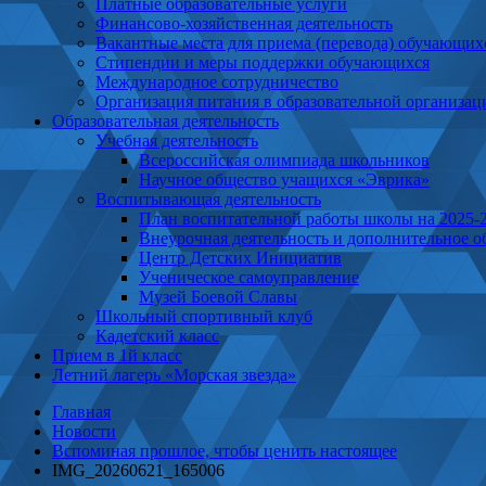
Платные образовательные услуги
Финансово-хозяйственная деятельность
Вакантные места для приема (перевода) обучающих
Cтипендии и меры поддержки обучающихся
Международное сотрудничество
Организация питания в образовательной организац
Образовательная деятельность
Учебная деятельность
Всероссийская олимпиада школьников
Научное общество учащихся «Эврика»
Воспитывающая деятельность
План воспитательной работы школы на 2025-
Внеурочная деятельность и дополнительное о
Центр Детских Инициатив
Ученическое самоуправление
Музей Боевой Славы
Школьный спортивный клуб
Кадетский класс
Прием в 1й класс
Летний лагерь «Морская звезда»
Главная
Новости
Вспоминая прошлое, чтобы ценить настоящее
IMG_20260621_165006