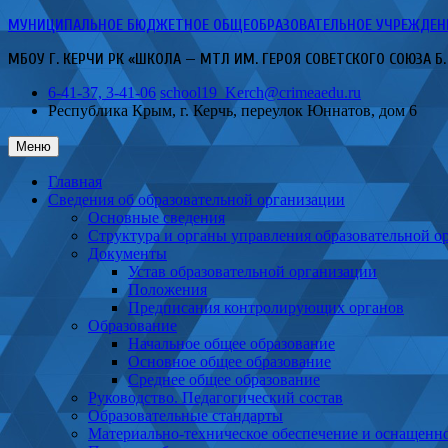
Перейти
МУНИЦИПАЛЬНОЕ БЮДЖЕТНОЕ ОБЩЕОБРАЗОВАТЕЛЬНОЕ УЧРЕЖДЕНИЕ 
к
МБОУ Г. КЕРЧИ РК «ШКОЛА — МТЛ ИМ. ГЕРОЯ СОВЕТСКОГО СОЮЗА Б.
содержимому
6-41-37, 3-41-06
school19_Kerch@crimeaedu.ru
Республика Крым, г. Керчь,
переулок Юннатов, дом 6
Меню
Главная
Сведения об образовательной организации
Основные сведения
Структура и органы управления образовательной о
Документы
Устав образовательной организации
Положения
Предписания контролирующих органов
Образование
Начальное общее образование
Основное общее образование
Среднее общее образование
Руководство. Педагогический состав
Образовательные стандарты
Материально-техническое обеспечение и оснащенно