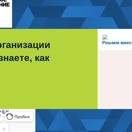
рганизации
Решаем вмес
наете, как