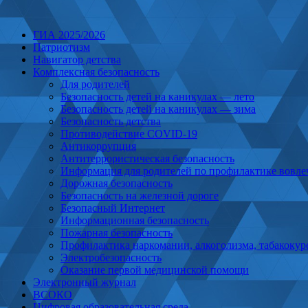
ГИА 2025/2026
Патриотизм
Навигатор детства
Комплексная безопасность
Для родителей
Безопасность детей на каникулах — лето
Безопасность детей на каникулах — зима
Безопасность детства
Противодействие COVID-19
Антикоррупция
Антитеррористическая безопасность
Информация для родителей по профилактике вовлеч
Дорожная безопасность
Безопасность на железной дороге
Безопасный Интернет
Информационная безопасность
Пожарная безопасность
Профилактика наркомании, алкоголизма, табакокур
Электробезопасность
Оказание первой медицинской помощи
Электронный журнал
ВСОКО
Цифровая образовательная среда