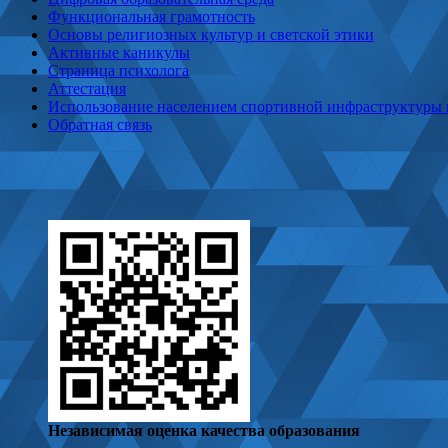
Функциональная грамотность
Основы религиозных культур и светской этики
Активные каникулы
Страница психолога
Аттестация
Использование населением спортивной инфраструктуры
Обратная связь
Независимая оценка качества образования