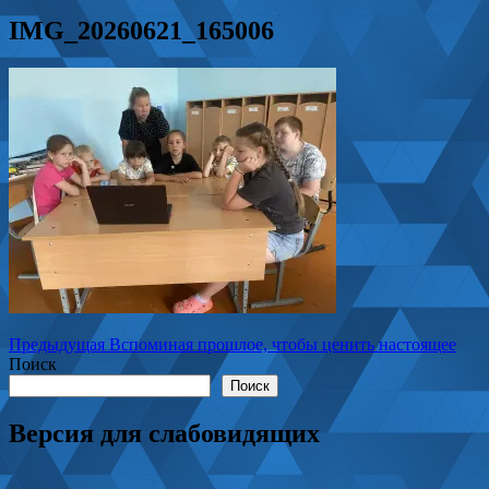
IMG_20260621_165006
Навигация
Предыдущая
Предыдущая
Вспоминая прошлое, чтобы ценить настоящее
запись:
Поиск
по
Поиск
записям
Версия для слабовидящих