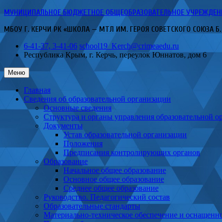
Перейти
МУНИЦИПАЛЬНОЕ БЮДЖЕТНОЕ ОБЩЕОБРАЗОВАТЕЛЬНОЕ УЧРЕЖДЕНИЕ 
к
МБОУ Г. КЕРЧИ РК «ШКОЛА — МТЛ ИМ. ГЕРОЯ СОВЕТСКОГО СОЮЗА Б.
содержимому
6-41-37, 3-41-06
school19_Kerch@crimeaedu.ru
Республика Крым, г. Керчь,
переулок Юннатов, дом 6
Меню
Главная
Сведения об образовательной организации
Основные сведения
Структура и органы управления образовательной о
Документы
Устав образовательной организации
Положения
Предписания контролирующих органов
Образование
Начальное общее образование
Основное общее образование
Среднее общее образование
Руководство. Педагогический состав
Образовательные стандарты
Материально-техническое обеспечение и оснащенно