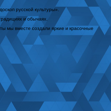
оскоп русской культуры».
радициях и обычаях.
ты мы вместе создали яркие и красочные