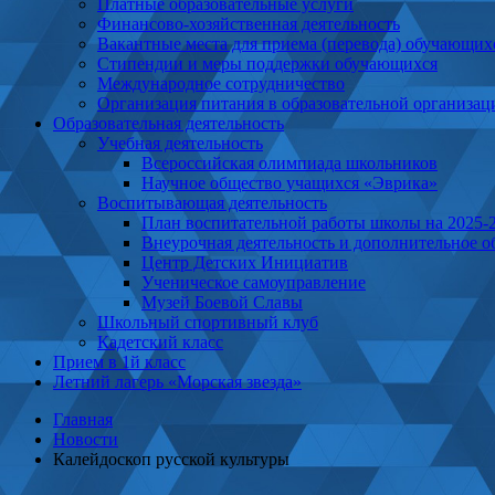
Платные образовательные услуги
Финансово-хозяйственная деятельность
Вакантные места для приема (перевода) обучающих
Cтипендии и меры поддержки обучающихся
Международное сотрудничество
Организация питания в образовательной организац
Образовательная деятельность
Учебная деятельность
Всероссийская олимпиада школьников
Научное общество учащихся «Эврика»
Воспитывающая деятельность
План воспитательной работы школы на 2025-
Внеурочная деятельность и дополнительное о
Центр Детских Инициатив
Ученическое самоуправление
Музей Боевой Славы
Школьный спортивный клуб
Кадетский класс
Прием в 1й класс
Летний лагерь «Морская звезда»
Главная
Новости
Калейдоскоп русской культуры