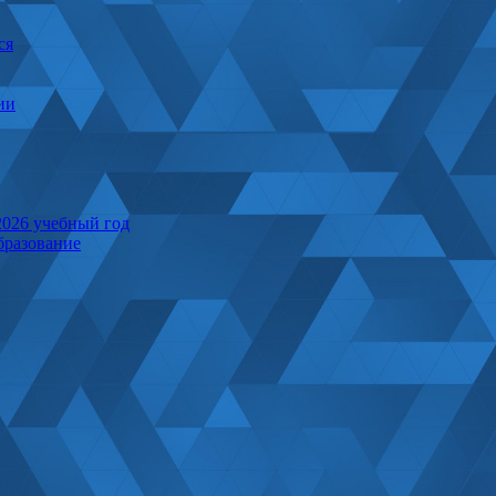
ся
ии
2026 учебный год
бразование