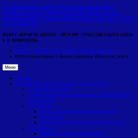
Перейти
МУНИЦИПАЛЬНОЕ БЮДЖЕТНОЕ ОБЩЕОБРАЗОВАТЕЛЬНОЕ
к
УЧРЕЖДЕНИЕ ГОРОДА КЕРЧИ РЕСПУБЛИКИ КРЫМ «ШКОЛА —
содержимому
МОРСКОЙ ТЕХНИЧЕСКИЙ ЛИЦЕЙ ИМЕНИ ГЕРОЯ СОВЕТСКОГО СОЮЗА
Б. Н. АРШИНЦЕВА»
МБОУ Г. КЕРЧИ РК «ШКОЛА — МТЛ ИМ. ГЕРОЯ СОВЕТСКОГО СОЮЗА
Б. Н. АРШИНЦЕВА»
6-41-37, 3-41-06
school19_Kerch@crimeaedu.ru
Республика Крым, г. Керчь,
переулок Юннатов, дом 6
Меню
Главная
Сведения об образовательной организации
Основные сведения
Структура и органы управления образовательной
организацией
Документы
Устав образовательной организации
Положения
Предписания контролирующих органов
Образование
Начальное общее образование