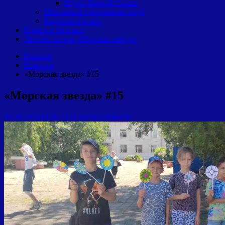
Музей Боевой Славы
Школьный спортивный клуб
Кадетский класс
Прием в 1й класс
Летний лагерь «Морская звезда»
Главная
Новости
«Морская звезда» #15
«Морская звезда» #15
16.06.2026
18.06.2026
admin2
Новости