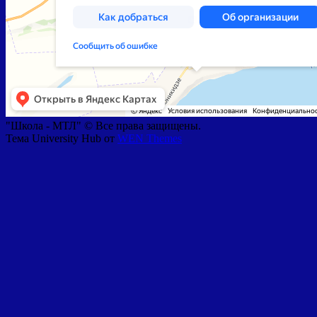
"Школа - МТЛ" © Все права защищены.
Тема University Hub от
WEN Themes
Прокрутить
вверх